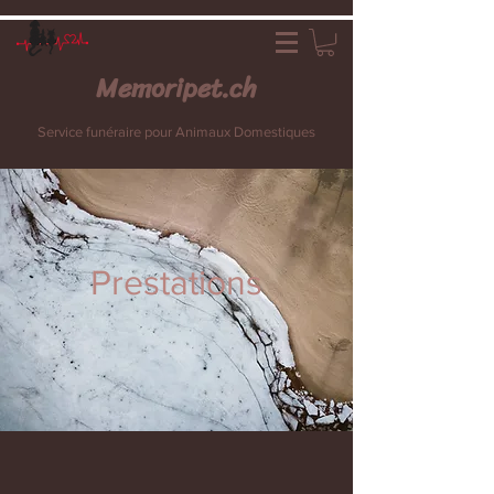
Memoripet.ch
Service funéraire pour Animaux Domestiques
Prestations